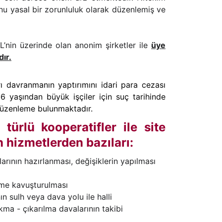
nu yasal bir zorunluluk olarak düzenlemiş ve
L’nin üzerinde olan anonim şirketler ile
üye
ır.
rı davranmanın yaptırımını idari para cezası
16 yaşından büyük işçiler için suç tarihinde
e düzenleme bulunmaktadır.
rlü kooperatifler ile site
 hizmetlerden bazıları:
rının hazırlanması, değişiklerin yapılması
züme kavuşturulması
n sulh veya dava yolu ile halli
kma - çıkarılma davalarının takibi