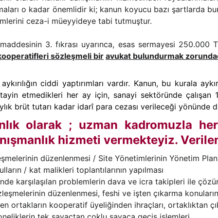
maları o kadar önemlidir ki; kanun koyucu bazı şartlarda bu
imlerini ceza-i müeyyideye tabi tutmuştur.
 maddesinin 3. fıkrası uyarınca, esas sermayesi 250.000 T
kooperatifleri sözleşmeli bir
avukat bulundurmak zorundad
kırılığın ciddi yaptırımları vardır. Kanun, bu kurala aykı
 tayin etmedikleri her ay için, sanayi sektöründe çalışan 
 aylık brüt tutarı kadar idarî para cezası verileceği yönünd
ık olarak ; uzman kadromuzla her tü
nışmanlık hizmeti vermekteyiz. Verilen
şmelerinin düzenlenmesi / Site Yönetimlerinin Yönetim Planla
ların / kat malikleri toplantılarının yapılması
linde karşılaşılan problemlerin dava ve icra takipleri ile çö
özleşmelerinin düzenlenmesi, feshi ve işten çıkarma konularını
n ortakların kooperatif üyeliğinden ihraçları, ortaklıktan çı
oneliklerin tek sayaçtan çoklu sayaca geçiş işlemleri,