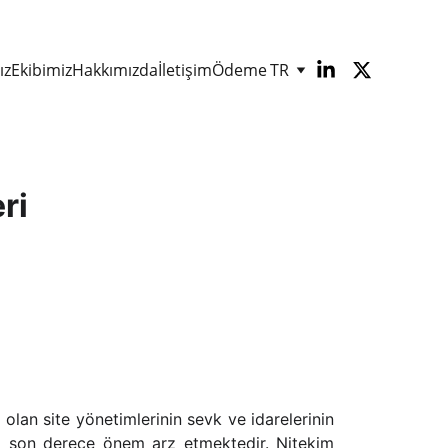
ız
Ekibimiz
Hakkımızda
İletişim
Ödeme
TR
ri
k olan site yönetimlerinin sevk ve idarelerinin
rı son derece önem arz etmektedir. Nitekim