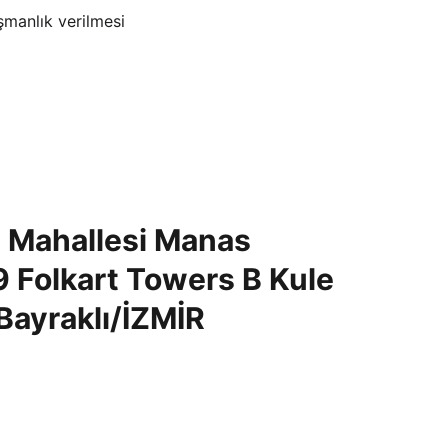
ışmanlık verilmesi
t Mahallesi Manas 
9 Folkart Towers B Kule 
Bayraklı/İZMİR