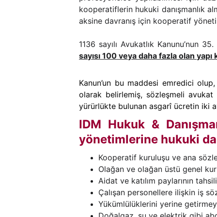
kooperatiflerin hukuki danışmanlık al
aksine davranış için kooperatif yönet
1136 sayılı Avukatlık Kanunu’nun 35.
sayısı 100 veya daha fazla olan yapı 
Kanun’un bu maddesi emredici olup, ay
olarak belirlemiş, sözleşmeli avukat
yürürlükte bulunan asgarî ücretin iki
IDM Hukuk & Danışmanl
yönetimlerine hukuki da
Kooperatif kuruluşu ve ana sözle
Olağan ve olağan üstü genel kurul
Aidat ve katılım paylarının tahsi
Çalışan personellere ilişkin iş s
Yükümlülüklerini yerine getirmeye
Doğalgaz, su ve elektrik gibi ab